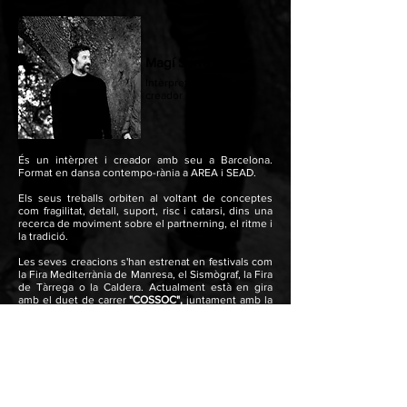
Magí Serra
Intèrpret i
creador de dansa
És un intèrpret i creador amb seu a Barcelona.
Format en dansa
contempo-rània a AREA i SEAD.
Els seus treballs orbiten al voltant de conceptes
com fragilitat, detall, suport, risc i catarsi, dins una
recerca de moviment sobre el partnerning, el ritme i
la tradició.
Les seves creacions s'han estrenat en festivals com
la Fira Mediterrània de Manresa, el Sismògraf, la Fira
de Tàrrega o la Caldera. Actualment està en gira
amb el duet de
carrer
"COSSOC",
juntament amb la
ballarina Anamaria Klanjscek i el projecte
"Brots
transhumants"
amb l’Arnau Obiols.
És un performer versàtil que ha treballat amb alguns
dels coreògrafs més actius de l'escena catalana
actual com; Roberto Olivan, GN / MC, Roser López o
Lali Ayguade,
espectacles amb els que ha girat
nacional i Internacionalment.