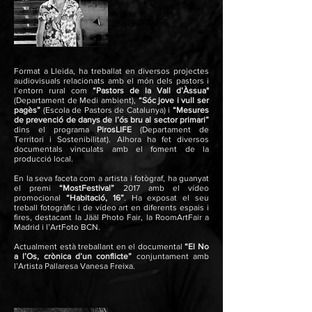
Artista, fotògraf i
documentalista
Format a Lleida, ha treballat en diversos projectes
audiovisuals relacionats amb el món dels pastors i
l’entorn rural com
“Pastors de la Vall d’Àssua"
(Departament de Medi ambient),
“Sóc jove i vull ser
pagès”
(Escola de Pastors de Catalunya) i
“Mesures
de prevenció de danys de l’ós bru al sector primari”
dins el programa
PirosLIFE
(Departament de
Territori i Sostenibilitat). Alhora ha fet diversos
documentals vinculats amb el foment de la
producció local.
En la seva faceta com a artista i fotògraf, ha guanyat
el premi
“MostFestival”
2017 amb el vídeo
promocional
“Habitació, 16”
. Ha exposat el seu
treball fotogràfic i de vídeo art en diferents espais i
fires, destacant la Jääl Photo Fair, la RoomArtFair a
Madrid i l’ArtFoto BCN.
Actualment està treballant en el documental
“El No
a l’Os, crònica d’un conflicte”
conjuntament amb
l’Artista Pallaresa Vanesa Freixa.