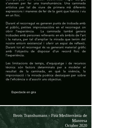
s'uneixen per fer una transhumància. Una caminada
artística per tal de viure de primera mà diferents
expressions i maneres de fer de la gent que habita i viu
en un lloc.
Durant el recorregut es generen punts de trobada amb
el públic, petites improvisacións en el recorregut on
obrir l’experiència. La caminada també genera
trobades amb persones rellevants en els àmbits de l'art
i la natura, per tal d’ampliar la mirada que tenim del
nostre entorn existencial i oferir un espai de reflexió.
Durant tot el recorregut és va generant material gràfic
amb l’objectiu de disposar d’un record físic de
l’experiència.
Les limitacions de temps, d'equipatge i de recursos
tècnics són factors determinats per a modelar el
resultat de la caminada, en què la vivència, la
improvisació i la mirada poètica destaquen per sobre
de l’eficiència o d’assolir uns objectius.
Espectacle en gira
Brots Transhumans - Fira Mediterrània de
Manresa
Octubre 2020