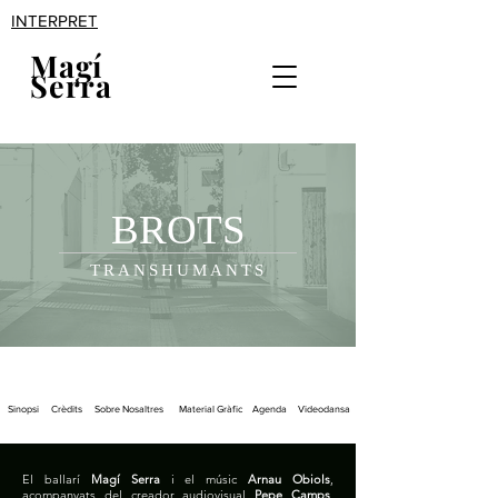
INTERPRET
Magí
Serra
BR
O
TS
TRANSHUMANTS
Sinopsi
Crèdits
Sobre Nosaltres
Material Gràfic
Agenda
Videodansa
El ballarí
Magí Serra
i el músic
Arnau Obiols
,
acompanyats del creador audiovisual
Pepe Camps
,