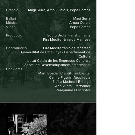
Creació
Magí Serra, Arnau Obiols, Pepe Camps
Ballarí
Magí Serra
Música
Arnau Obiols
Vídeo
Pepe Camps
Producció
Equip Brots Transhumants
Fira Mediterrània de Manresa
Coproducció
Fira Mediterrània de Manresa
Generalitat de Catalunya - Departament de
Cultura
Institut Català de les Empreses Culturals
Servei de Desenvolupament Empresarial
Convidats
Martí Boada | Científic ambiental
Carme Pigem | Arquitecta
Eloïsa Matheu | Biòloga
Ada Vilaró | Performer
Perejaume | Escriptor
Pepe Camps Farran