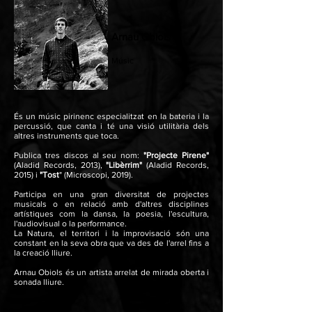
Arnau Obiols
Músic
És un músic pirinenc especialitzat en la bateria i la
percussió, que canta i té una visió utilitària dels
altres
instruments que toca.
Publica tres discos al seu nom:
"Projecte Pirene"
(Aladid Records, 2013),
"Libèrrim"
(Aladid Records,
2015) i
"Tost
" (Microscopi, 2019).
Participa en una gran diversitat de projectes
musicals o en relació amb d'altres disciplines
artístiques com
la dansa, la poesia, l'escultura,
l'audiovisual o la performance.
La Natura, el territori i la improvisació són una
constant en la seva obra que va des de l'arrel fins a
la creació lliure.
Arnau Obiols és un artista arrelat de mirada oberta i
sonada lliure.