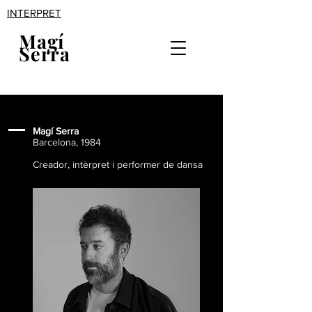
INTERPRET
Magí
Serra
Magí Serra
Barcelona, 1984
Creador, intèrpret i performer de dansa