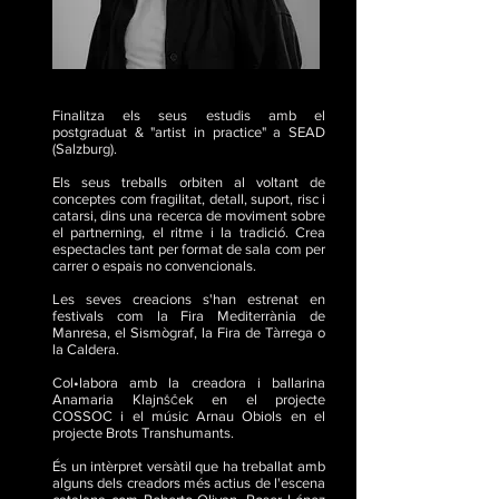
Finalitza els seus estudis amb el
postgraduat & "artist in practice" a SEAD
(Salzburg).
Els seus treballs orbiten al voltant de
conceptes com fragilitat, detall, suport, risc i
catarsi, dins una recerca de moviment sobre
el partnerning, el ritme i la tradició. Crea
espectacles tant per format de sala com per
carrer o espais no convencionals.
Les seves creacions s'han estrenat en
festivals com la Fira Mediterrània de
Manresa, el Sismògraf, la Fira de Tàrrega o
la Caldera.
Col•labora amb la creadora i ballarina
Anamaria Klajn
ek en el projecte
ŠČ
COSSOC i el músic Arnau Obiols en el
projecte Brots Transhumants.
És un intèrpret versàtil que ha treballat amb
alguns dels creadors més actius de l'escena