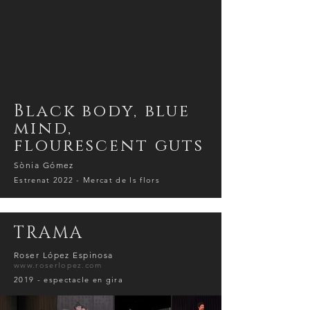
Black body, blue
mind,
flourescent guts
Sònia Gómez
Estrenat 2022 - Mercat de ls flors
TRAMA
Roser López Espinosa
www.roserlopez.com
2019 - espectacle en gira