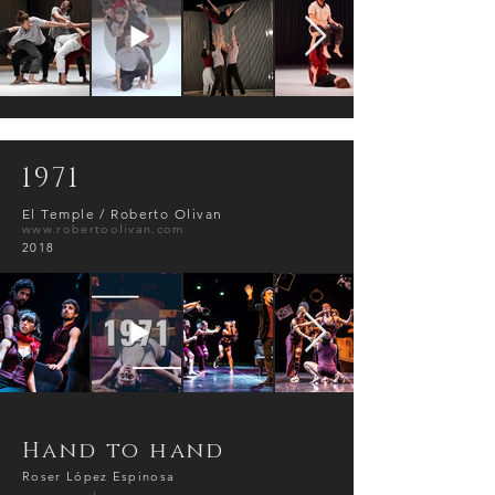
1971
El Temple / Roberto Olivan
www.robertoolivan.com
2018
Hand to hand
Roser López Espinosa