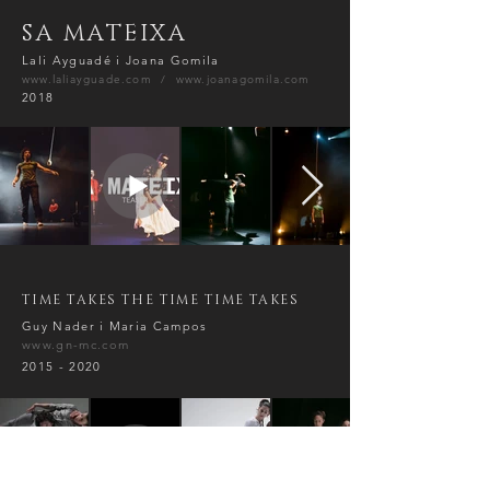
SA MATEIXA
Lali Ayguadé i Joana Gomila
www.laliayguade.com
/
www.joanagomila.com
2018
TIME TAKES THE TIME TIME TAKES
Guy Nader i Maria Campos
www.gn-mc.com
2015 - 2020