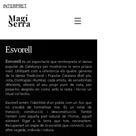
INTERPRET
Magí
Serra
Esvorell
Esvorell
és un espectacle que reinterpreta el dansa
popular de Catalunya per mostrar-ne la seva propia
visió. Utilitzant com a referència els quatre gèneres
de la dansa Tradicional i Popular Catalana (Ball pla,
Jota, Contrapàs i Rumba), cada artista, de sensibilitats
diferents, ofereix el seu propi punt de vista, per
posar-ho després en comú amb la resta i fer-ne un
ritual col·lectiu.
Esvorell entén l’identitat d’un poble com un lloc que
no s’acabà de formalitzar mai. És un estat de
transició; construcció i desconstrucció. També
l’entén com aquella part natural de l’home, aquell
element lligat a la terra que tots necessitem.
Recuperant un espai de la societat que connecti, una
altre vegada, individu i natura.