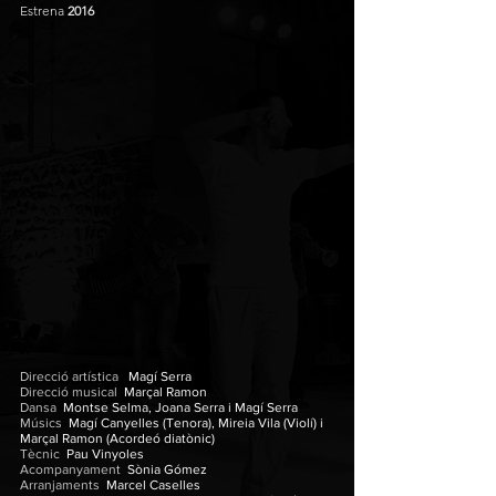
Estrena
2016
Direcció artística
Magí Serra
Direcció musical
Marçal Ramon
Dansa
Montse Selma, Joana Serra i Magí Serra
Músics
Magí Canyelles (Tenora), Mireia Vila (Violí) i
Marçal Ramon (Acordeó diatònic)
Tècnic
Pau Vinyoles
Acompanyament
Sònia Gómez
Arranjaments
Marcel Caselles