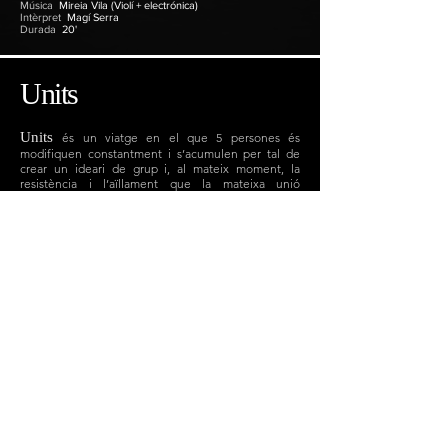
Música
Mireia Vila (Violí + electrónica)
Intèrpret
Magí Serra
Durada
20'
Units
Units
és un viatge en el que 5 persones és
modifiquen constantment i s’acumulen per tal de
crear un ideari de grup i, al mateix moment, la
resistència i l’aïllament que la mateixa unió
comporta a l´individu.
La identitat col·lectiva, les
històries i les experiències que ressonen són el que
guien i intriguen aquest present i fan possible la
creació d’Units.
Entren a l’escena, es miren, es mouen i aquests
moviments els porten a algun lloc.
Uns li diuen país, altres li diuen casa, altres li diuen
confort, altres li diuen unió, altres li diuen niu, altres
li diuen seguretat, altres li diuen amor, altres li diuen
llar, altres li diuen poble, altre li diuen comunitat,
altres li diuen...
Estrena
2011