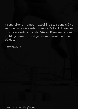
Va aparèixer el Temps i l’Espai, i la seva condició va
ser que no podia existir un sense l’altre. L’
Hereu
és
una mirada més al ball de l’Hereu Riera amb el qual
en Magí Serra a investigat sobre el sentiment de la
pèrdua.
Estrena
2017
Idea i direcció
Magí Serra